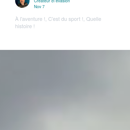
Créateur d\'évasion
Nov 7
À l'aventure !, C'est du sport !, Quelle
histoire !