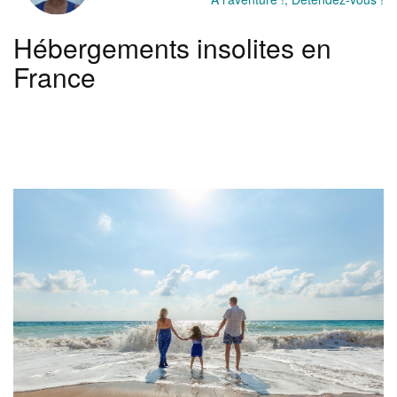
Lire l'article
Hébergements insolites en
France