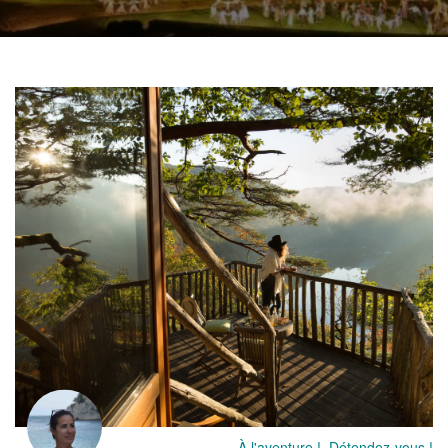
Où dormir au Puy du
Fou ? Découvrez nos
4 pépites en Vendée
À l'aventure !, Détendez-vous !