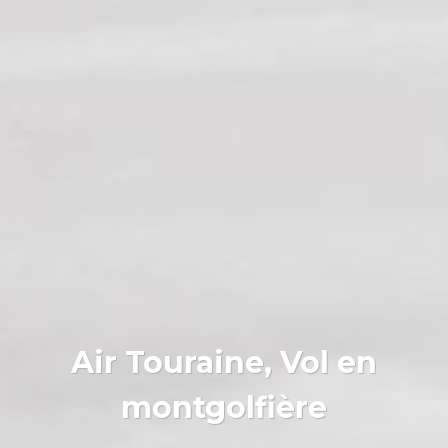
Air Touraine, Vol en
montgolfière