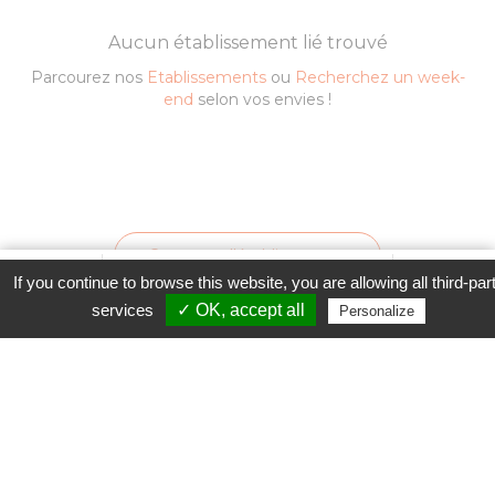
Aucun établissement lié trouvé
Parcourez nos
Etablissements
ou
Recherchez un week-
end
selon vos envies !
Contacter l'établissement
Favori
Contacter cet établissement
Plus...
If you continue to browse this website, you are allowing all third-par
www
services
✓ OK, accept all
Personalize