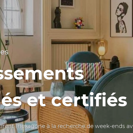
res
issements
és et certifiés
courent l'hexagone à la recherche de week-ends av