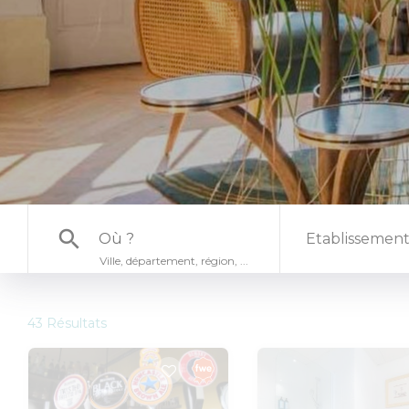
search
Etablissements
Ville, département, région, ...
43 Résultats