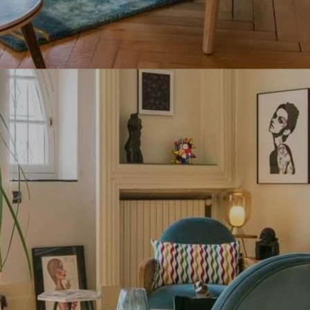
Occitanie
Océanie
Pays de la Loire
Provence-Alpes-Côte 