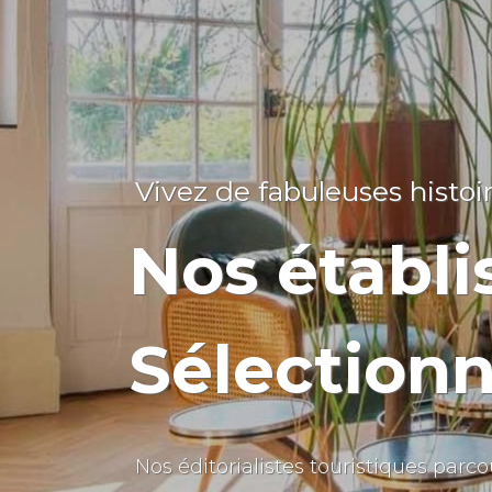
Vivez de fabuleuses histoi
Nos établ
Sélectionn
Nos éditorialistes touristiques par