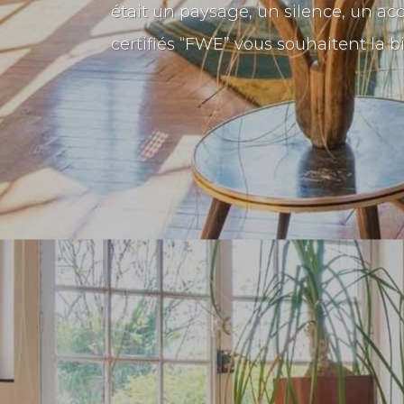
était un paysage, un silence, un acc
certifiés “FWE” vous souhaitent la 