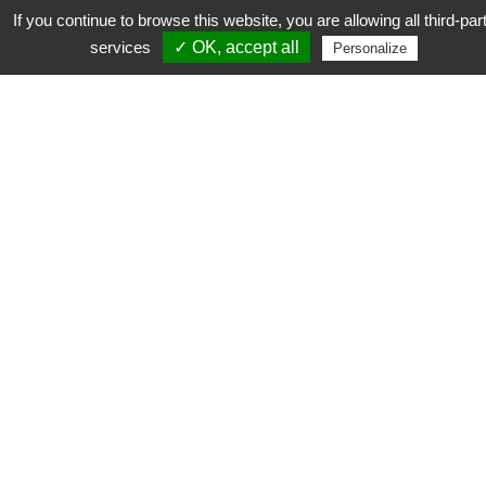
Favori
Contacter cet établissement
Plus...
If you continue to browse this website, you are allowing all third-par
www
services
✓ OK, accept all
Personalize
Langues parlées
Anglais
Français
Tarifs
A partir de 120 € la nuit
Hors frais de ménage
(50 €) et linge de Maison (10 €/pers.)