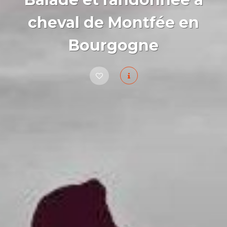
cheval de Montfée en
Bourgogne