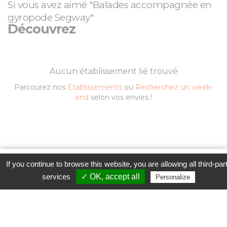
Si vous avez aimé "Balades accompagnée en
gyropode Segway"
Découvrez
Aucun établissement lié trouvé
Parcourez nos
Etablissements
ou
Recherchez un week-
end
selon vos envies !
Favori
Contacter cet établissement
Plus...
If you continue to browse this website, you are allowing all third-par
Contacter l'établissement
www
services
✓ OK, accept all
Personalize