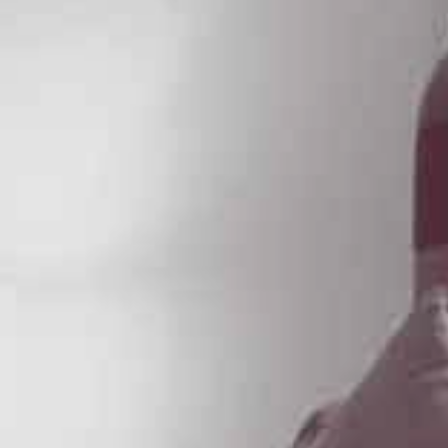
Occitanie
Océanie
Pays de la Loire
Provence-Alpes-Côte 