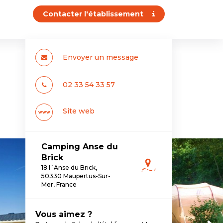
Contacter l'établissement
Envoyer un message
02 33 54 33 57
Site web
www
Camping Anse du
Brick
18 l´Anse du Brick,
50330 Maupertus-Sur-
Mer, France
Vous aimez ?