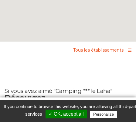
Tous les établissements
Si vous avez aimé "Camping *** le Laha"
Découvrez
Favori
Contacter cet établissement
Plus...
If you continue to browse this website, you are allowing all third-par
www
services
✓ OK, accept all
Personalize
Aucun établissement lié trouvé
Parcourez nos
Etablissements
ou
Recherchez un week-