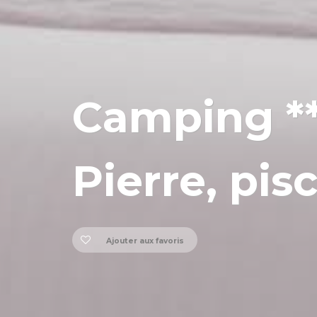
Camping **
Pierre, pis
Ajouter aux favoris