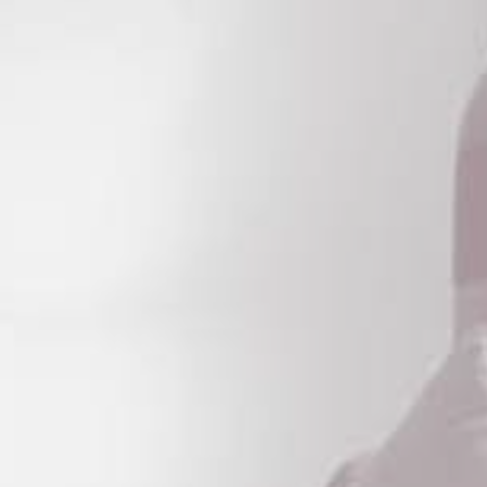
Occitanie
Océanie
Pays de la Loire
Provence-Alpes-Côte 