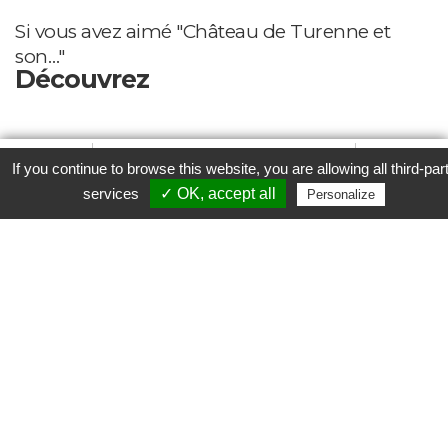
Si vous avez aimé "Château de Turenne et
son…"
Découvrez
Favori
Contacter cet établissement
Plus...
If you continue to browse this website, you are allowing all third-par
www
services
✓ OK, accept all
Personalize
1 - HÉBERGEMENT
Chambre d'hôte au Château de Turenne en Corrèze
Chambre d'hôte au Château de Turenne avec une vue
imprenable sur le village. Dominique vous accueille dans