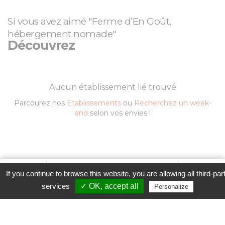
Si vous avez aimé "Ferme d’En Goût,
hébergement nomade"
Découvrez
Aucun établissement lié trouvé
Parcourez nos
Etablissements
ou
Recherchez un week-
end
selon vos envies !
Favori
Contacter cet établissement
Plus...
If you continue to browse this website, you are allowing all third-par
Contacter l'établissement
www
services
✓ OK, accept all
Personalize