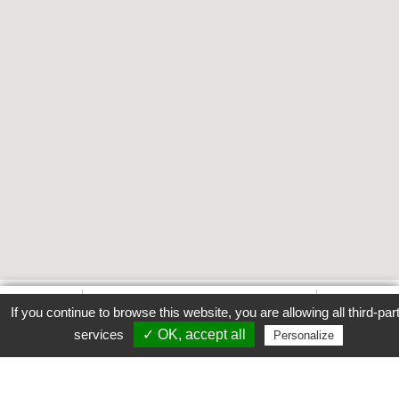
Tous les établissements
Favori
Contacter cet établissement
Plus...
If you continue to browse this website, you are allowing all third-par
www
services
✓ OK, accept all
Personalize