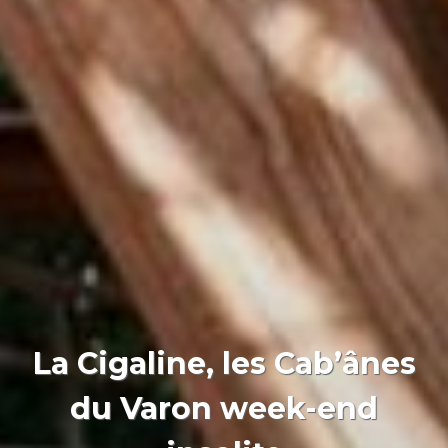
La Cigaline, les Cab’ânes
du Varon week-end