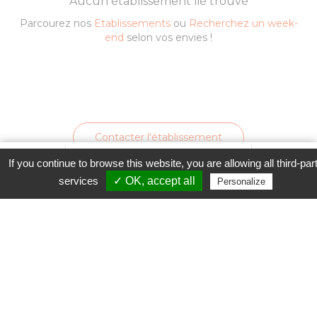
Aucun établissement lié trouvé
Parcourez nos
Etablissements
ou
Recherchez un week-
end
selon vos envies !
Contacter l'établissement
Favori
Contacter cet établissement
Plus...
If you continue to browse this website, you are allowing all third-par
www
services
✓ OK, accept all
Personalize
UNE AUTRE VISION