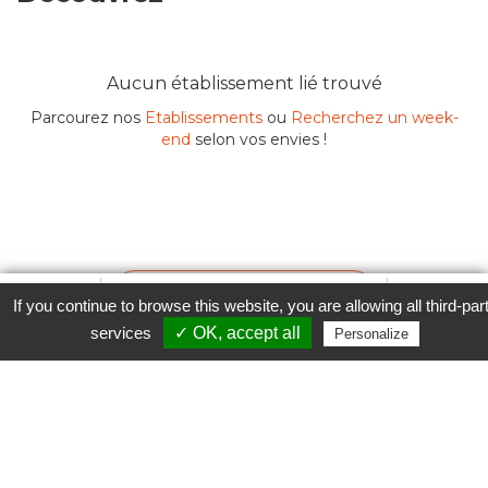
Aucun établissement lié trouvé
Parcourez nos
Etablissements
ou
Recherchez un week-
end
selon vos envies !
Contacter l'établissement
Favori
Contacter cet établissement
Plus...
If you continue to browse this website, you are allowing all third-par
www
services
✓ OK, accept all
Personalize