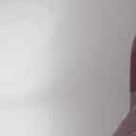
Occitanie
Océanie
Pays de la Loire
Provence-Alpes-Côte 