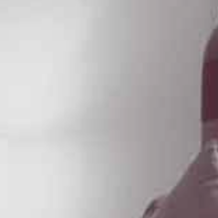
Occitanie
Océanie
Pays de la Loire
Provence-Alpes-Côte 