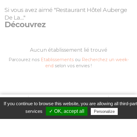
Si vous avez aimé "Restaurant Hôtel Auberge
De La…"
Découvrez
Aucun établissement lié trouvé
Parcourez nos
Etablissements
ou
Recherchez un week-
end
selon vos envies !
Favori
Contacter cet établissement
Plus...
If you continue to browse this website, you are allowing all third-par
Contacter l'établissement
www
services
✓ OK, accept all
Personalize