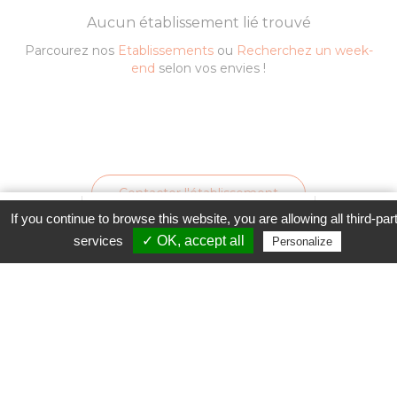
Aucun établissement lié trouvé
Parcourez nos
Etablissements
ou
Recherchez un week-
end
selon vos envies !
Contacter l'établissement
Favori
Contacter cet établissement
Plus...
If you continue to browse this website, you are allowing all third-par
www
services
✓ OK, accept all
Personalize