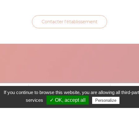
Contacter l'établissement
Favori
Contacter cet établissement
Plus...
If you continue to browse this website, you are allowing all third-par
UNE AUTRE VISION
www
services
✓ OK, accept all
Personalize
DU WEEK-END
AVEC FRANCE
WEEK-END