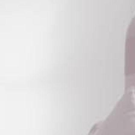
Occitanie
Océanie
Pays de la Loire
Provence-Alpes-Côte 