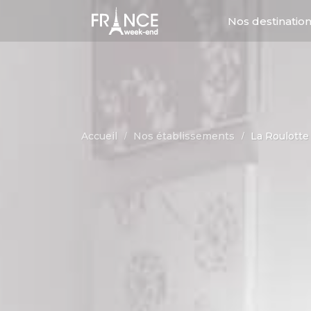
Nos destinatio
Toutes no
Accueil
Nos établissements
La Roulotte
Evènementiel
1 - Hébergement
5 - Hébergement
Week-end culturel
groupe
Week-end entre amis