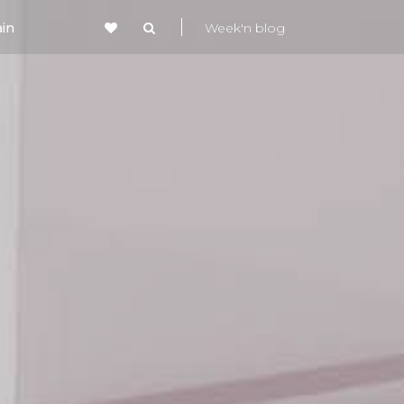
in
Week'n blog
s
Comté
aine
Week-end à la mer
4 - Produits du terroir
moureux
pe
Week-end en famille
8 - Séminaire
te
Week-end sportif