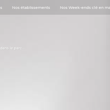
ns
Nos établissements
Nos Week-ends clé en ma
s destinations
Auvergne-Rhône-Alpe
Bourgogne-Franche-
 dans le parc…
Bretagne
Centre-Val de Loire
Séjour adapté PMR
2 - Restauration
Séjours à la sem
3 - Activité
Corse
Grand-Est
Week-end éco-
Hauts-De-France
6 - Restauration groupe
Week-end en a
7 - Activité grou
responsable
Ile-de-France
Normandie
Nouvelle-Aquitaine
Week-end gourmand
Week-end insoli