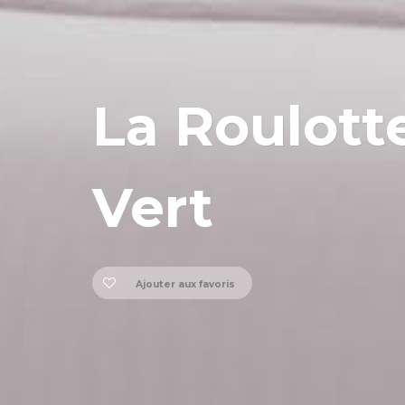
La Roulott
Vert
Ajouter aux favoris