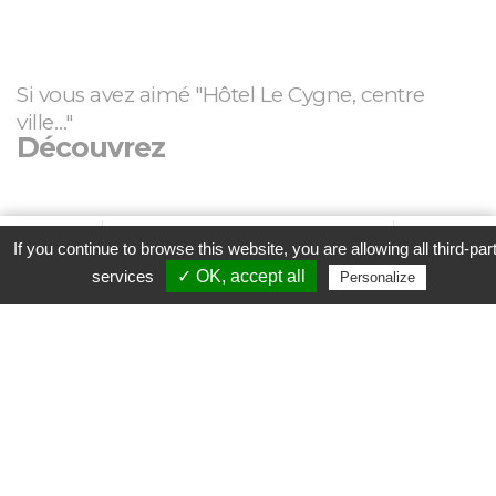
Si vous avez aimé "Hôtel Le Cygne, centre
ville…"
Découvrez
Aucun établissement lié trouvé
Favori
Contacter cet établissement
Plus...
If you continue to browse this website, you are allowing all third-par
Parcourez nos
Etablissements
ou
Recherchez un week-
www
services
✓ OK, accept all
Personalize
end
selon vos envies !
Contacter l'établissement