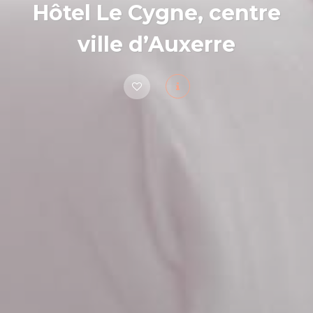
Hôtel Le Cygne, centre
ville d’Auxerre