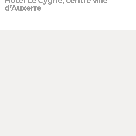
Hôtel Le Cygne, centre ville
d’Auxerre