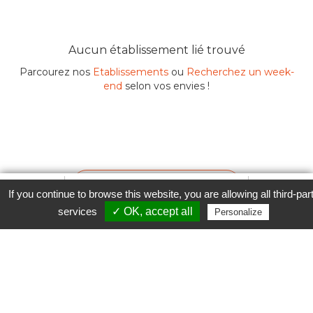
Aucun établissement lié trouvé
Parcourez nos
Etablissements
ou
Recherchez un week-
end
selon vos envies !
Contacter l'établissement
Favori
Contacter cet établissement
Plus...
If you continue to browse this website, you are allowing all third-par
www
services
✓ OK, accept all
Personalize