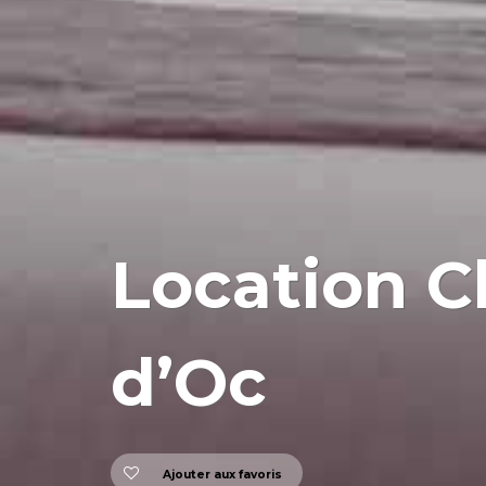
Location C
d’Oc
Ajouter aux favoris