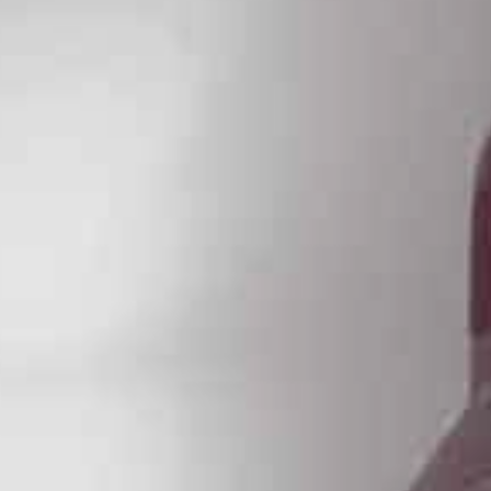
Occitanie
Océanie
Pays de la Loire
Provence-Alpes-Côte 