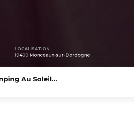
LOCALISATION
19400 Monceaux-sur-Dordogne
mping Au Soleil…