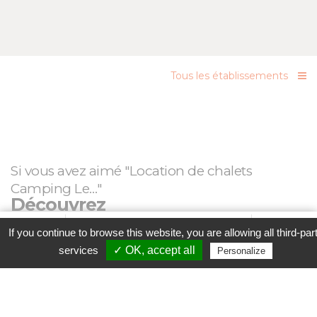
Tous les établissements
Si vous avez aimé "Location de chalets
Camping Le…"
Découvrez
Favori
Contacter cet établissement
Plus...
If you continue to browse this website, you are allowing all third-par
www
services
✓ OK, accept all
Personalize
Aucun établissement lié trouvé
Parcourez nos
Etablissements
ou
Recherchez un week-
end
selon vos envies !