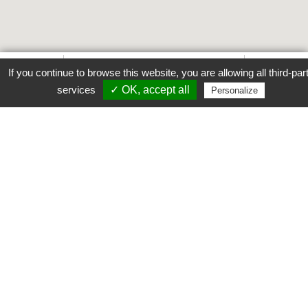
Favori
Contacter cet établissement
Plus...
If you continue to browse this website, you are allowing all third-par
www
services
✓ OK, accept all
Personalize
Tous les établissements