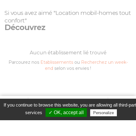
Si vous avez aimé "Location mobil-homes tout
confort"
Découvrez
Aucun établissement lié trouvé
Parcourez nos
Etablissements
ou
Recherchez un week-
end
selon vos envies !
Favori
Contacter cet établissement
Plus...
If you continue to browse this website, you are allowing all third-par
Contacter l'établissement
www
services
✓ OK, accept all
Personalize