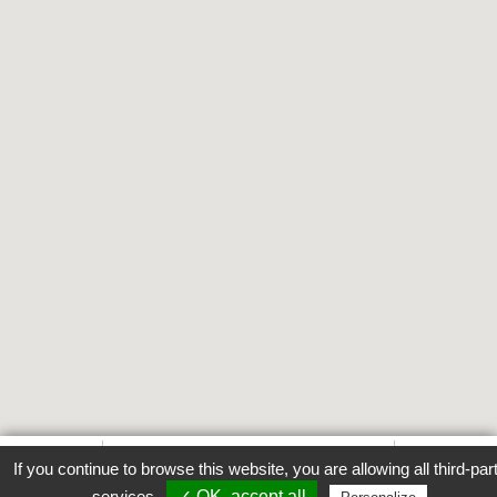
Favori
Contacter cet établissement
Plus...
If you continue to browse this website, you are allowing all third-par
www
services
✓ OK, accept all