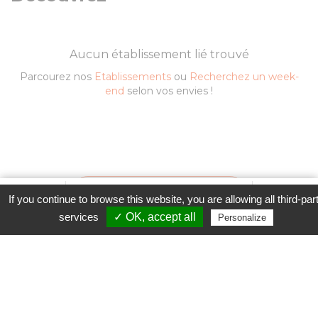
Aucun établissement lié trouvé
Parcourez nos
Etablissements
ou
Recherchez un week-
end
selon vos envies !
Contacter l'établissement
Favori
Contacter cet établissement
Plus...
If you continue to browse this website, you are allowing all third-par
www
services
✓ OK, accept all
Personalize