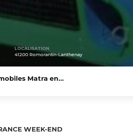
LOCALISATION
41200 Romorantin-Lanthenay
mobiles Matra en…
FRANCE WEEK-END