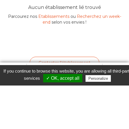
Aucun établissement lié trouvé
Parcourez nos
Etablissements
ou
Recherchez un week-
end
selon vos envies !
Contacter l'établissement
Favori
Contacter cet établissement
Plus...
If you continue to browse this website, you are allowing all third-par
www
services
✓ OK, accept all
Personalize