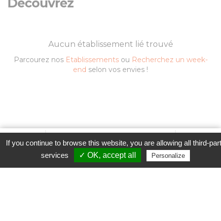
Découvrez
Aucun établissement lié trouvé
Parcourez nos
Etablissements
ou
Recherchez un week-
end
selon vos envies !
Favori
Contacter cet établissement
Plus...
Contacter l'établissement
If you continue to browse this website, you are allowing all third-par
www
services
✓ OK, accept all
Personalize