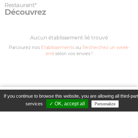
Restaurant"
Découvrez
Aucun établissement lié trouvé
Parcourez nos
Etablissements
ou
Recherchez un week-
end
selon vos envies !
Favori
Contacter cet établissement
Plus...
If you continue to browse this website, you are allowing all third-par
Contacter l'établissement
www
services
✓ OK, accept all
Personalize