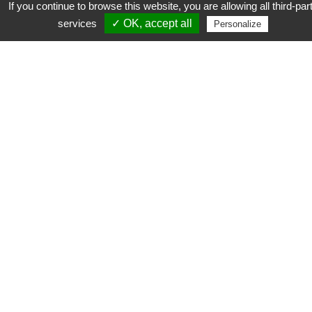
If you continue to browse this website, you are allowing all third-par
www
services
✓ OK, accept all
Personalize
UNE AUTRE VISION
DU WEEK-END
AVEC FRANCE
WEEK-END
Quand week-end rime avec