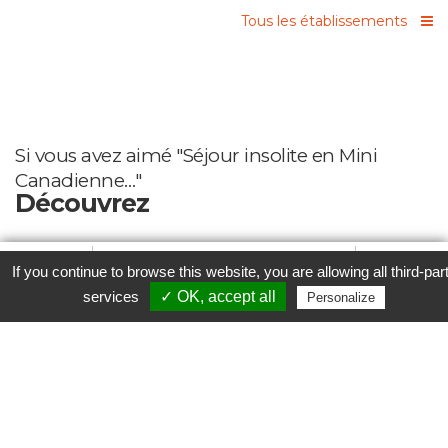
Tous les établissements
Si vous avez aimé "Séjour insolite en Mini
Canadienne…"
Découvrez
Favori
Contacter cet établissement
Plus...
If you continue to browse this website, you are allowing all third-par
Aucun établissement lié trouvé
www
services
✓ OK, accept all
Personalize
Parcourez nos
Etablissements
ou
Recherchez un week-
end
selon vos envies !