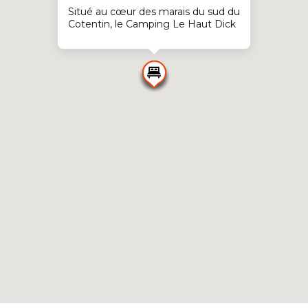
Situé au cœur des marais du sud du
Cotentin, le Camping Le Haut Dick
vous propose la location de
confortables mobil-homes et
chalets ainsi que de nombreux
emplacements camping... Point de
départ idéal pour des vacances de
découverte : Mont St Michel,
plages du débarquement, parc des
marais naturels, canal, port de
plaisance, Granville, iles anglo-
normandes, la cité de la Mer,
Cherbourg...