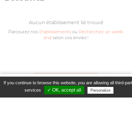
Aucun établissement lié trouvé
Parcourez nos
Etablissements
ou
Recherchez un week-
end
selon vos envies !
Contacter l'établissement
Favori
Contacter cet établissement
Plus...
If you continue to browse this website, you are allowing all third-par
www
services
✓ OK, accept all
Personalize