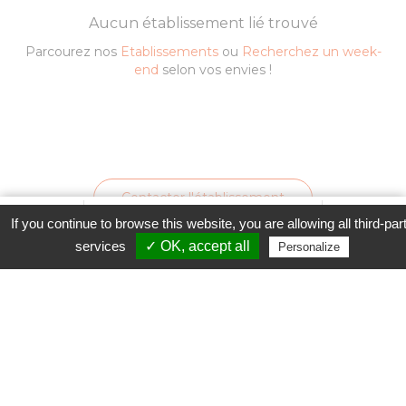
Aucun établissement lié trouvé
Parcourez nos
Etablissements
ou
Recherchez un week-
end
selon vos envies !
Contacter l'établissement
Favori
Contacter cet établissement
Plus...
If you continue to browse this website, you are allowing all third-par
www
services
✓ OK, accept all
Personalize