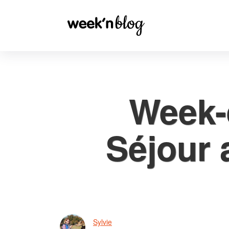
Week-e
Séjour 
Sylvie