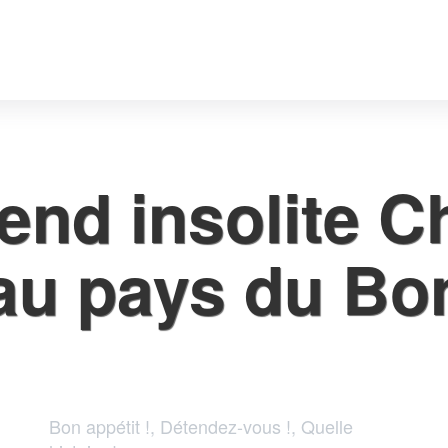
nd insolite C
au pays du Bon
Bon appétit !, Détendez-vous !, Quelle