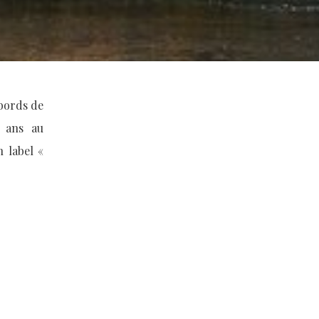
 bords de
0 ans au
n label «