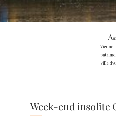
A
u
Vienne 
patrimoi
Ville d’A
Week-end insolite