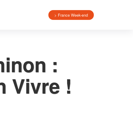
> France Week-end
hinon :
 Vivre !