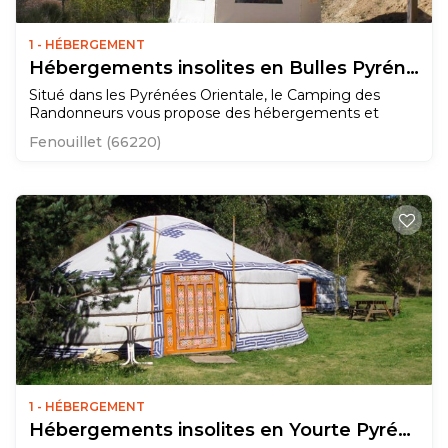
1 - HÉBERGEMENT
Hébergements insolites en Bulles Pyrénées Orientales
Situé dans les Pyrénées Orientale, le Camping des
Randonneurs vous propose des hébergements et
séjours insolites en yourte, tipi, roulotte, bulle(wigwam),
Fenouillet (66220)
chalet, mobil home, emplacement Vos vacances
insolites au cœur des Pyrénées Orientales en Bulle
(wigwam). Laissez-vous séduire par une "bulle" pour des
nuits inoubliables au milieu des étoiles.
1 - HÉBERGEMENT
Hébergements insolites en Yourte Pyrénées Orientales