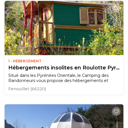
1 - HÉBERGEMENT
Hébergements insolites en Roulotte Pyrénées Orientales
Situé dans les Pyrénées Orientale, le Camping des
Randonneurs vous propose des hébergements et
séjours insolites en yourte, tipi roulotte,bulle(wigwam),
Fenouillet (66220)
chalet, mobil home, emplacement. Camping idéal pour
les amoureux de la nature et de la convivialité, situé
dans un parc de 2,5 hectares de forêt. Cindy et Nicolas
vous accueille en toute simplicité et convivialité