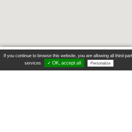
Favori
Contacter cet établissement
Plus...
If you continue to browse this website, you are allowing all third-par
www
services
✓ OK, accept all
Personalize