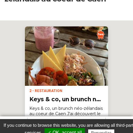
2 - RESTAURATION
Keys & co, un brunch néo-zélandais au coeur de Caen
Keys & co, un brunch néo-zélandais
au coeur de Caen J'ai découvert le
Keys & co lors de son ouverture car
Favori
Contacter cet établissement
Plus...
je cherchais un lieu pour écrire mon
If you continue to browse this website, you are allowing all third-par
mémoire de fin d'études. Une
www
services
✓ OK, accept all
Personalize