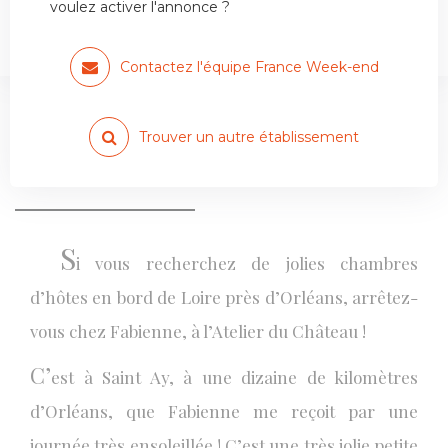
voulez activer l'annonce ?
L’Atelier du château, chambres
d’hôtes…
Contactez l'équipe France Week-end
Trouver un autre établissement
NOTRE ÉDITORIALISTE JULIEN
VOUS RACONTE SA VISITE
S
i vous recherchez de jolies chambres
d’hôtes en bord de Loire près d’Orléans, arrêtez-
vous chez Fabienne, à l’Atelier du Château !
C’
est à Saint Ay, à une dizaine de kilomètres
d’Orléans, que Fabienne me reçoit par une
journée très ensoleillée ! C’est une très jolie petite