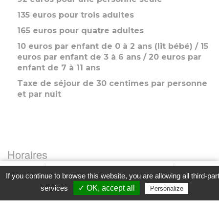
135 euros pour trois adultes
165 euros pour quatre adultes
10 euros par enfant de 0 à 2 ans (lit bébé) / 15
euros par enfant de 3 à 6 ans / 20 euros par
enfant de 7 à 11 ans
Taxe de séjour de 30 centimes par personne
et par nuit
Horaires
Favori
Contacter cet établissement
Plus...
If you continue to browse this website, you are allowing all third-par
Arrivée
www
services
✓ OK, accept all
Personalize
Entre 17h et 19h