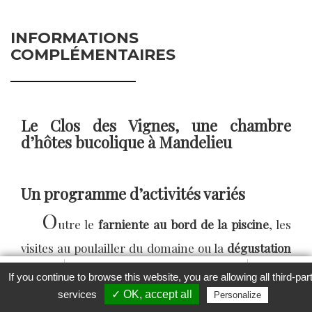
INFORMATIONS
COMPLÉMENTAIRES
Le Clos des Vignes, une chambre
d’hôtes bucolique à Mandelieu
Un programme d’activités variés
O
utre le
farniente au bord de la piscine
, les
visites au poulailler du domaine ou la
dégustation
des vins
du propriétaire, la
chambre d’hôtes de
Favori
Contacter cet établissement
Plus...
If you continue to browse this website, you are allowing all third-par
Mandelieu La Napoule
offre un environnement
www
services
✓ OK, accept all
Personalize