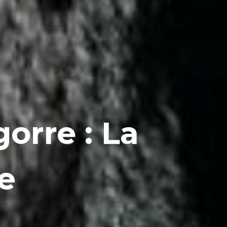
orre : La
e