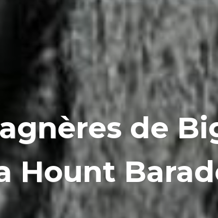
gnères de Big
a Hount Barad