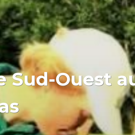
le Sud-Ouest a
as