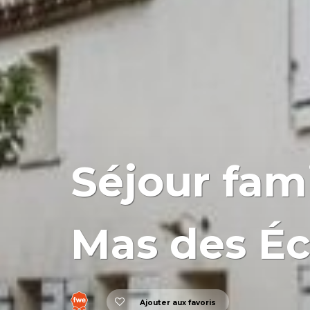
Séjour fami
Mas des Éc
Ajouter aux favoris