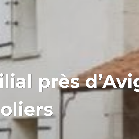
lial près d’Av
oliers